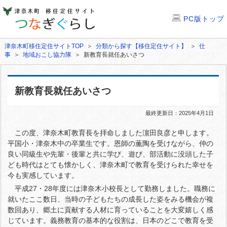
PC版トップ
津奈木町移住定住サイトTOP
＞
分類から探す【移住定住サイト】
＞
仕
事
＞
地域おこし協力隊
＞ 新教育長就任あいさつ
新教育長就任あいさつ
最終更新日：2025年4月1日
この度、津奈木町教育長を拝命しました濵田良彦と申します。
平国小・津奈木中の卒業生です。恩師の薫陶を受けながら、仲の
良い同級生や先輩・後輩と共に学び、遊び、部活動に没頭した子
ども時代はとても懐かしく、津奈木町で教育を受けられた幸せを
今も実感しています。
平成27・28年度には津奈木小校長として勤務しました。職務に
就いたここ数日、当時の子どもたちの成長した姿をみる機会が複
数回あり、郷土に貢献する人材に育っていることを大変嬉しく感
じています。義務教育の基本的な役割は、日本のどこで教育を受