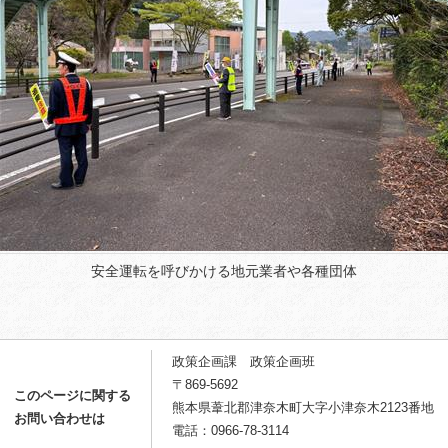
安全運転を呼びかける地元業者や各種団体
政策企画課 政策企画班
〒869-5692
このページに関する
熊本県葦北郡津奈木町大字小津奈木2123番地
お問い合わせは
電話：0966-78-3114