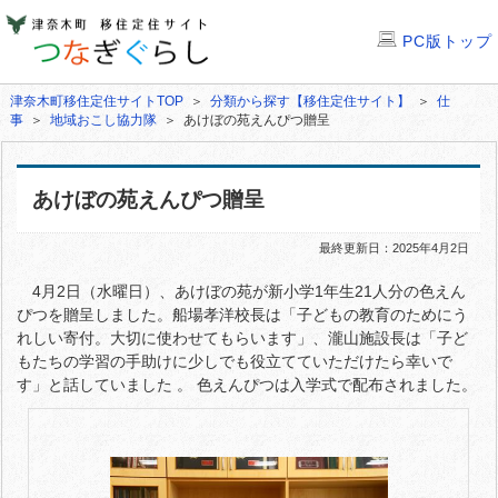
PC版トップ
津奈木町移住定住サイトTOP
＞
分類から探す【移住定住サイト】
＞
仕
事
＞
地域おこし協力隊
＞ あけぼの苑えんぴつ贈呈
あけぼの苑えんぴつ贈呈
最終更新日：2025年4月2日
4月2日（水曜日）、あけぼの苑が新小学1年生21人分の色えん
ぴつを贈呈しました。船場孝洋校長は「子どもの教育のためにう
れしい寄付。大切に使わせてもらいます」、瀧山施設長は「子ど
もたちの学習の手助けに少しでも役立てていただけたら幸いで
す」と話していました 。 色えんぴつは入学式で配布されました。