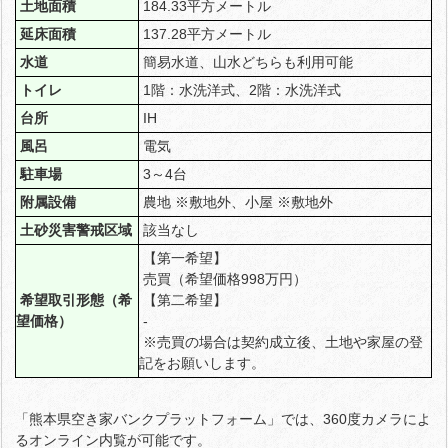
土地面積
184.33平方メートル
延床面積
137.28平方メートル
水道
簡易水道、山水どちらも利用可能
トイレ
1階：水洗洋式、2階：水洗洋式
台所
IH
風呂
電気
駐車場
3～4台
附属設備
農地 ※敷地外、小屋 ※敷地外
土砂災害警戒区域
該当なし
【第一希望】
売買（希望価格998万円）
希望取引形態（希
【第二希望】
望価格）
-
※売買の場合は契約成立後、土地や家屋の登
記をお願いします。
「熊本県空き家バンクプラットフォーム」では、360度カメラによ
るオンライン内覧が可能です。