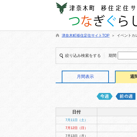
津奈木町移住定住サイトTOP
＞ イベントカ
絞り込み検索をする
期間
月間表示
週
日付
7月11日（土）
7月12日（日）
7月13日（月）