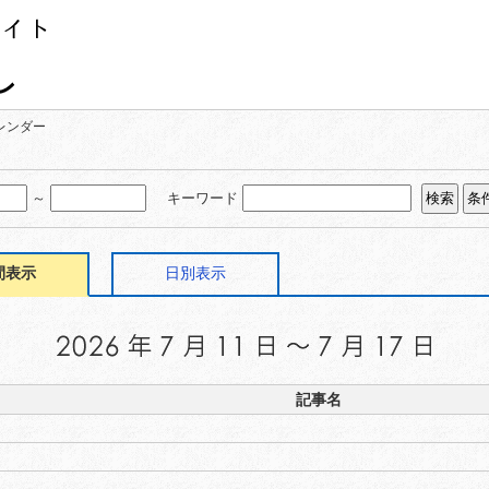
レンダー
～
キーワード
間表示
日別表示
記事名