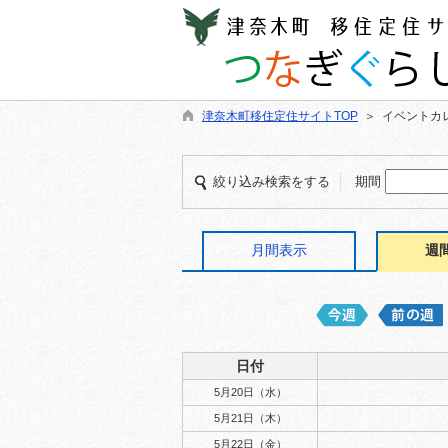
津奈木町移住定住サイトTOP
＞ イベントカ
絞り込み検索をする
期間
月間表示
週
日付
5月20日（水）
5月21日（木）
5月22日（金）