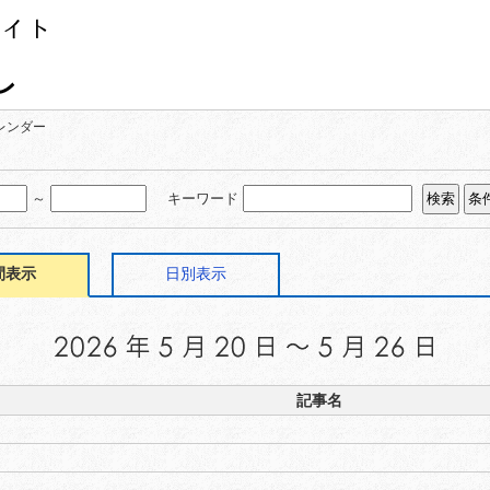
レンダー
～
キーワード
間表示
日別表示
記事名