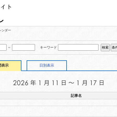
レンダー
～
キーワード
間表示
日別表示
記事名