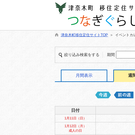
津奈木町移住定住サイトTOP
＞ イベントカ
絞り込み検索をする
期間
月間表示
週
日付
1月11日（日）
1月12日（月）
成人の日