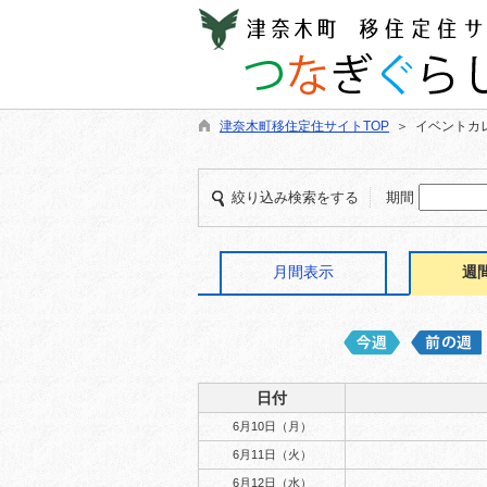
津奈木町移住定住サイトTOP
＞ イベントカ
絞り込み検索をする
期間
月間表示
週
日付
6月10日（月）
6月11日（火）
6月12日（水）