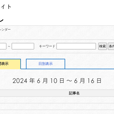
レンダー
～
キーワード
間表示
日別表示
記事名