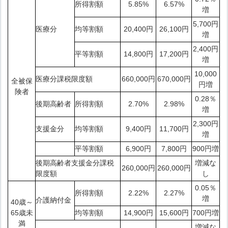
所得割額
5.85%
6.57%
増
5,700円
医療分
均等割額
20,400円
26,100円
増
2,400円
平等割額
14,800円
17,200円
増
10,000
医療分課税限度額
660,000円
670,000円
全被保
円増
険者
0.28％
後期高齢者
所得割額
2.70%
2.98%
増
2,300円
支援金分
均等割額
9,400円
11,700円
増
平等割額
6,900円
7,800円
900円増
後期高齢者支援金分課税
増減な
260,000円
260,000円
限度額
し
0.05％
所得割額
2.22%
2.27%
増
介護納付金
40歳～
65歳未
均等割額
14,900円
15,600円
700円増
満
増減な