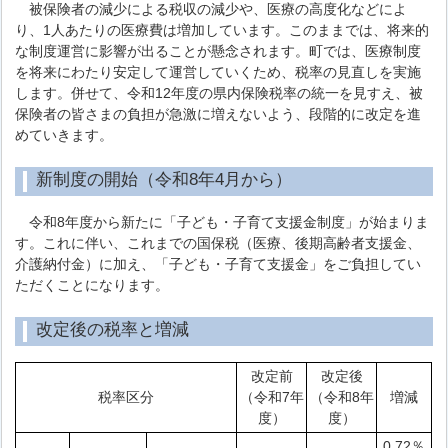
被保険者の減少による税収の減少や、医療の高度化などによ
り、1人あたりの医療費は増加しています。このままでは、将来的
な制度運営に影響が出ることが懸念されます。町では、医療制度
を将来にわたり安定して運営していくため、税率の見直しを実施
します。併せて、令和12年度の県内保険税率の統一を見すえ、被
保険者の皆さまの負担が急激に増えないよう、段階的に改定を進
めていきます。
新制度の開始（令和8年4月から）
令和8年度から新たに「子ども・子育て支援金制度」が始まりま
す。これに伴い、これまでの国保税（医療、後期高齢者支援金、
介護納付金）に加え、「子ども・子育て支援金」をご負担してい
ただくことになります。
改定後の税率と増減
改定前
改定後
税率区分
（令和7年
（令和8年
増減
度）
度）
0.72％