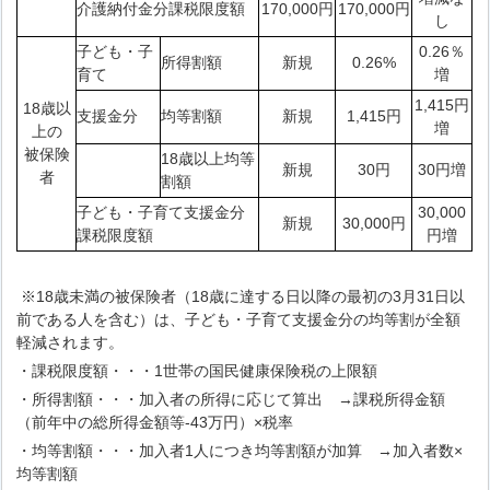
介護納付金分課税限度額
170,000円
170,000円
し
子ども・子
0.26％
所得割額
新規
0.26%
育て
増
1,415円
18歳以
支援金分
均等割額
新規
1,415円
増
上の
被保険
18歳以上均等
新規
30円
30円増
者
割額
子ども・子育て支援金分
30,000
新規
30,000円
課税限度額
円増
※18歳未満の被保険者（18歳に達する日以降の最初の3月31日以
前である人を含む）は、子ども・子育て支援金分の均等割が全額
軽減されます。
・課税限度額・・・1世帯の国民健康保険税の上限額
・所得割額・・・加入者の所得に応じて算出 →課税所得金額
（前年中の総所得金額等-43万円）×税率
・均等割額・・・加入者1人につき均等割額が加算 →加入者数×
均等割額