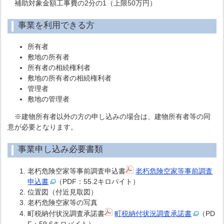
補助対象金額工事費の2分の1（上限50万円）
事業を利用できる方
所有者
敷地の所有者
所有者の相続権利者
敷地の所有者の相続権利者
管理者
敷地の管理者
※建物所有者以外の方の申し込みの場合は、建物所有者等の同
意が必要となります。
事業申し込み必要書類
老朽危険空家等事前調査申込書
老朽危険空家等事前調査
申込書
（PDF：55.2キロバイト）
位置図（付近見取図）
老朽危険空家等の写真
町税納付状況調査承諾書
町税納付状況調査承諾書
（PD