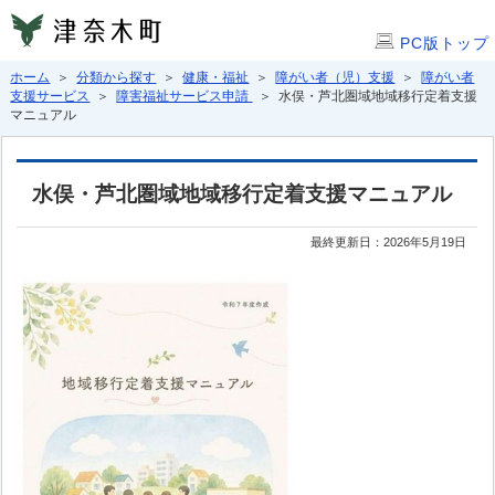
PC版トップ
ホーム
＞
分類から探す
＞
健康・福祉
＞
障がい者（児）支援
＞
障がい者
支援サービス
＞
障害福祉サービス申請
＞ 水俣・芦北圏域地域移行定着支援
マニュアル
水俣・芦北圏域地域移行定着支援マニュアル
最終更新日：2026年5月19日