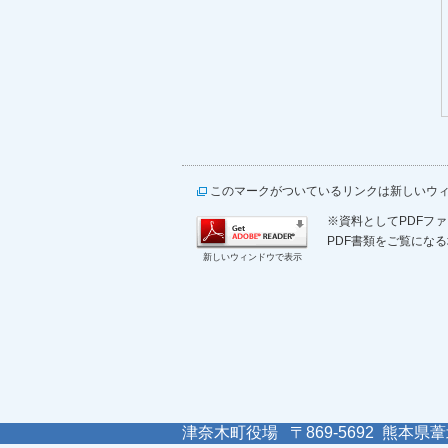
このマークがついているリンクは新しいウ
※資料としてPDFファイ
PDF書類をご覧になる
新しいウィンドウで表示
津奈木町役場 〒869-5692 熊本県葦北