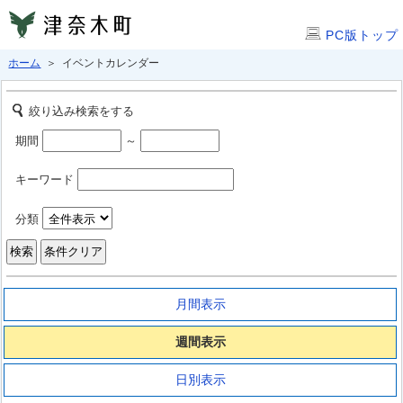
PC版トップ
ホーム
＞ イベントカレンダー
絞り込み検索をする
期間
～
キーワード
分類
月間表示
週間表示
日別表示