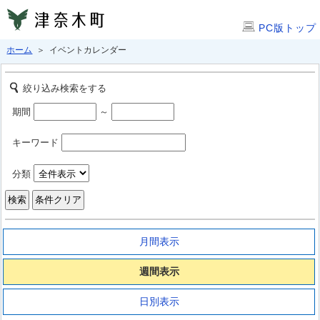
PC版トップ
ホーム
＞ イベントカレンダー
絞り込み検索をする
期間
～
キーワード
分類
月間表示
週間表示
日別表示