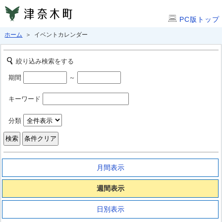
PC版トップ
ホーム
＞ イベントカレンダー
絞り込み検索をする
期間
～
キーワード
分類
月間表示
週間表示
日別表示