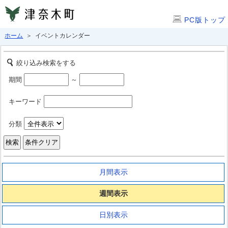
PC版トップ
ホーム
＞ イベントカレンダー
絞り込み検索をする
期間
～
キーワード
分類
月間表示
週間表示
日別表示