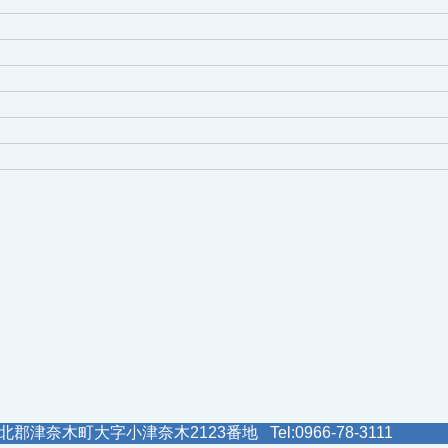
郡津奈木町大字小津奈木2123番地 Tel:0966-78-3111