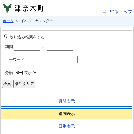
PC版トップ
ホーム
＞ イベントカレンダー
絞り込み検索をする
期間
～
キーワード
分類
月間表示
週間表示
日別表示