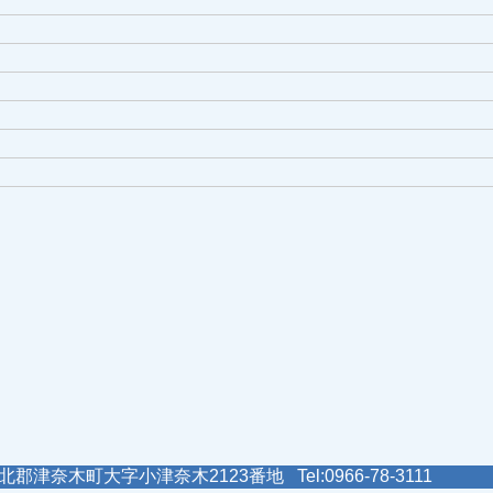
郡津奈木町大字小津奈木2123番地 Tel:0966-78-3111