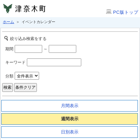
PC版トップ
ホーム
＞ イベントカレンダー
絞り込み検索をする
期間
～
キーワード
分類
月間表示
週間表示
日別表示