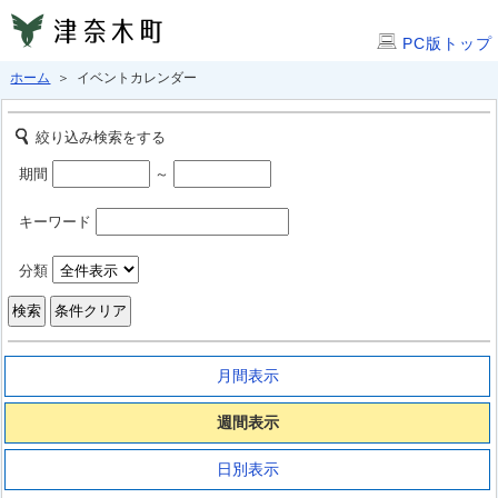
PC版トップ
ホーム
＞ イベントカレンダー
絞り込み検索をする
期間
～
キーワード
分類
月間表示
週間表示
日別表示