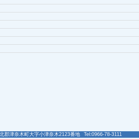
郡津奈木町大字小津奈木2123番地 Tel:0966-78-3111