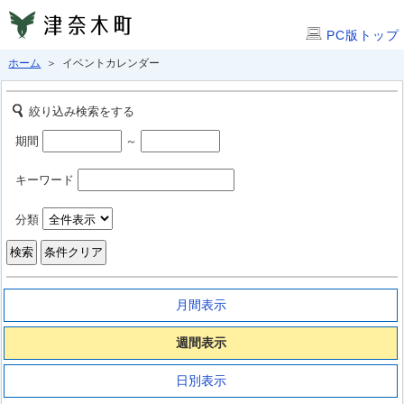
PC版トップ
ホーム
＞ イベントカレンダー
絞り込み検索をする
期間
～
キーワード
分類
月間表示
週間表示
日別表示