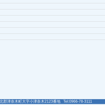
郡津奈木町大字小津奈木2123番地 Tel:0966-78-3111