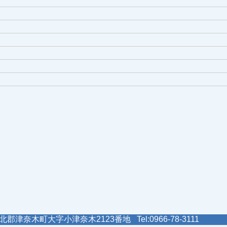
郡津奈木町大字小津奈木2123番地 Tel:0966-78-3111