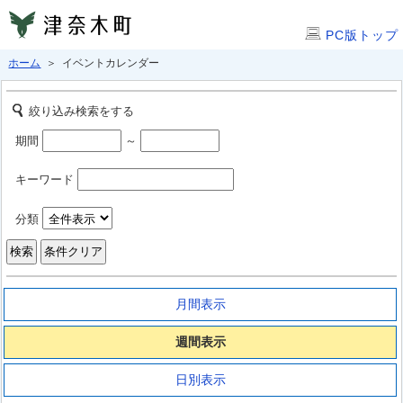
PC版トップ
ホーム
＞ イベントカレンダー
絞り込み検索をする
期間
～
キーワード
分類
月間表示
週間表示
日別表示