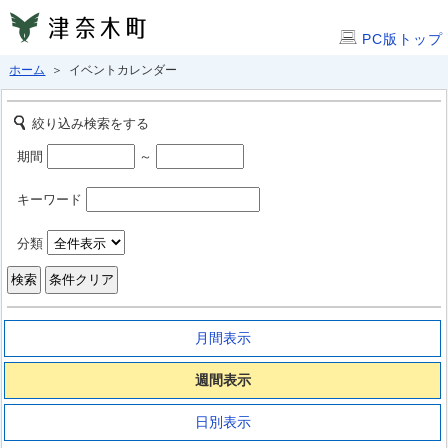
PC版トップ
ホーム
＞ イベントカレンダー
絞り込み検索をする
期間
～
キーワード
分類
月間表示
週間表示
日別表示