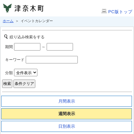
PC版トップ
ホーム
＞ イベントカレンダー
絞り込み検索をする
期間
～
キーワード
分類
月間表示
週間表示
日別表示