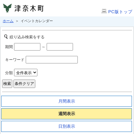
PC版トップ
ホーム
＞ イベントカレンダー
絞り込み検索をする
期間
～
キーワード
分類
月間表示
週間表示
日別表示