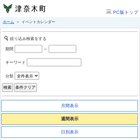
PC版トップ
ホーム
＞ イベントカレンダー
絞り込み検索をする
期間
～
キーワード
分類
月間表示
週間表示
日別表示