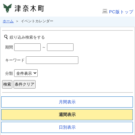
PC版トップ
ホーム
＞ イベントカレンダー
絞り込み検索をする
期間
～
キーワード
分類
月間表示
週間表示
日別表示