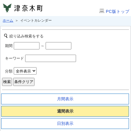
PC版トップ
ホーム
＞ イベントカレンダー
絞り込み検索をする
期間
～
キーワード
分類
月間表示
週間表示
日別表示