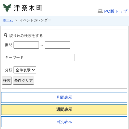
PC版トップ
ホーム
＞ イベントカレンダー
絞り込み検索をする
期間
～
キーワード
分類
月間表示
週間表示
日別表示