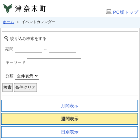
PC版トップ
ホーム
＞ イベントカレンダー
絞り込み検索をする
期間
～
キーワード
分類
月間表示
週間表示
日別表示