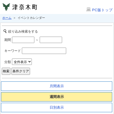
PC版トップ
ホーム
＞ イベントカレンダー
絞り込み検索をする
期間
～
キーワード
分類
月間表示
週間表示
日別表示