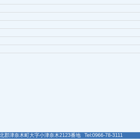
郡津奈木町大字小津奈木2123番地 Tel:0966-78-3111