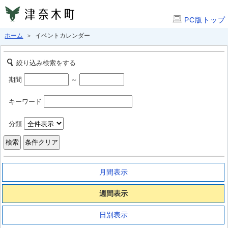
PC版トップ
ホーム
＞ イベントカレンダー
絞り込み検索をする
期間
～
キーワード
分類
月間表示
週間表示
日別表示