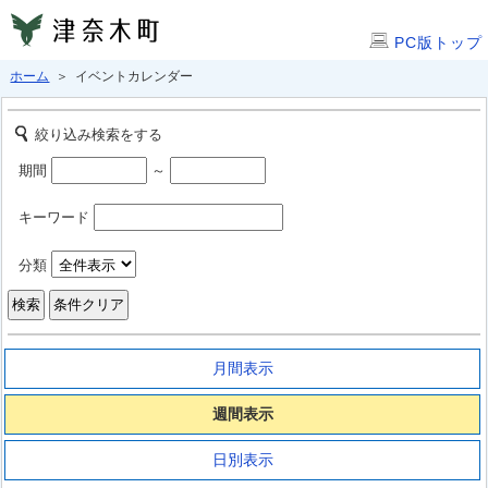
PC版トップ
ホーム
＞ イベントカレンダー
絞り込み検索をする
期間
～
キーワード
分類
月間表示
週間表示
日別表示