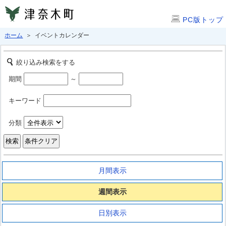
PC版トップ
ホーム
＞ イベントカレンダー
絞り込み検索をする
期間
～
キーワード
分類
月間表示
週間表示
日別表示