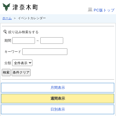
PC版トップ
ホーム
＞ イベントカレンダー
絞り込み検索をする
期間
～
キーワード
分類
月間表示
週間表示
日別表示