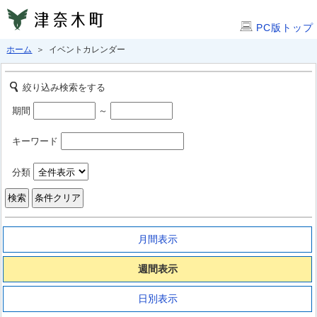
PC版トップ
ホーム
＞ イベントカレンダー
絞り込み検索をする
期間
～
キーワード
分類
月間表示
週間表示
日別表示