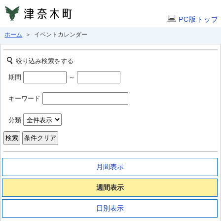
PC版トップ
ホーム
＞ イベントカレンダー
絞り込み検索をする
期間
～
キーワード
分類
月間表示
週間表示
日別表示