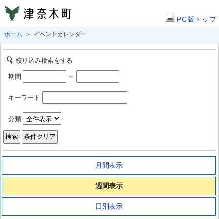
PC版トップ
ホーム
＞ イベントカレンダー
絞り込み検索をする
期間
～
キーワード
分類
月間表示
週間表示
日別表示