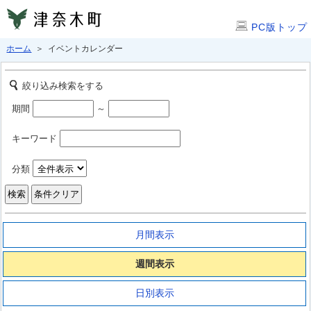
PC版トップ
ホーム
＞ イベントカレンダー
絞り込み検索をする
期間
～
キーワード
分類
月間表示
週間表示
日別表示