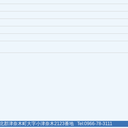
郡津奈木町大字小津奈木2123番地 Tel:0966-78-3111