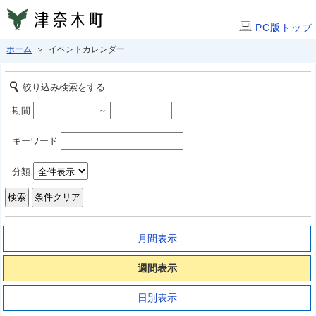
PC版トップ
ホーム
＞ イベントカレンダー
絞り込み検索をする
期間
～
キーワード
分類
月間表示
週間表示
日別表示