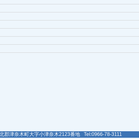
郡津奈木町大字小津奈木2123番地 Tel:0966-78-3111