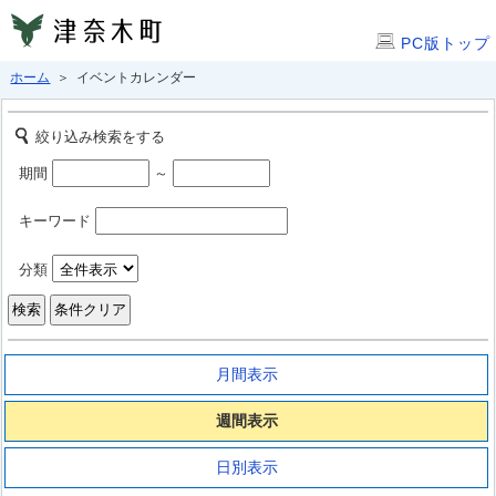
PC版トップ
ホーム
＞ イベントカレンダー
絞り込み検索をする
期間
～
キーワード
分類
月間表示
週間表示
日別表示