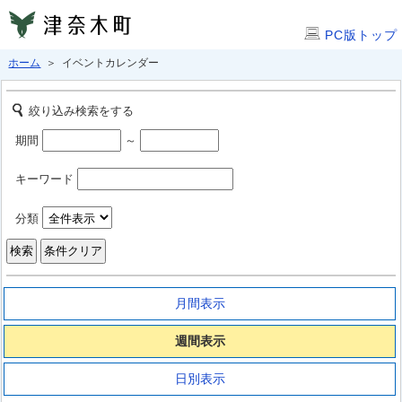
PC版トップ
ホーム
＞ イベントカレンダー
絞り込み検索をする
期間
～
キーワード
分類
月間表示
週間表示
日別表示