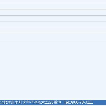
郡津奈木町大字小津奈木2123番地 Tel:0966-78-3111